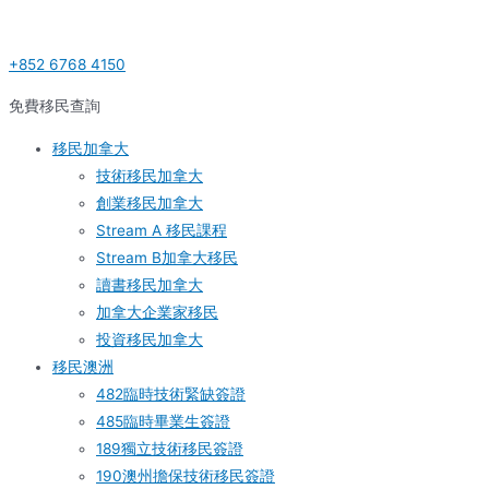
Skip
Post
S
to
navigation
e
+852 6768 4150
content
a
r
免費移民查詢
c
移民加拿大
h
技術移民加拿大
f
創業移民加拿大
o
Stream A 移民課程
r
Stream B加拿大移民
:
讀書移民加拿大
加拿大企業家移民
投資移民加拿大
移民澳洲
482臨時技術緊缺簽證
485臨時畢業生簽證
189獨立技術移民簽證
190澳州擔保技術移民簽證