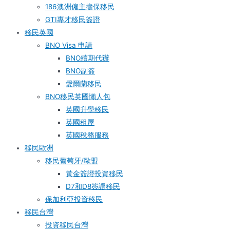
186澳洲僱主擔保移民
GTI專才移民簽證
移民英國
BNO Visa 申請
BNO續期代辦
BNO副簽
愛爾蘭移民
BNO移民英國懶人包
英國升學移民
英國租屋
英國稅務服務​
移民歐洲
移民葡萄牙/歐盟
黃金簽證投資移民
D7和D8簽證移民
保加利亞投資移民
移民台灣
投資移民台灣