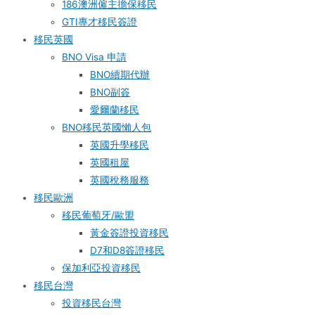
186澳洲僱主擔保移民
GTI專才移民簽證
移民英國
BNO Visa 申請
BNO續期代辦
BNO副簽
愛爾蘭移民
BNO移民英國懶人包
英國升學移民
英國租屋
英國稅務服務​
移民歐洲
移民葡萄牙/歐盟
黃金簽證投資移民
D7和D8簽證移民
保加利亞投資移民
移民台灣
投資移民台灣