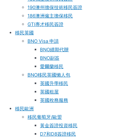
190澳州擔保技術移民簽證
186澳洲僱主擔保移民
GTI專才移民簽證
移民英國
BNO Visa 申請
BNO續期代辦
BNO副簽
愛爾蘭移民
BNO移民英國懶人包
英國升學移民
英國租屋
英國稅務服務​
移民歐洲
移民葡萄牙/歐盟
黃金簽證投資移民
D7和D8簽證移民