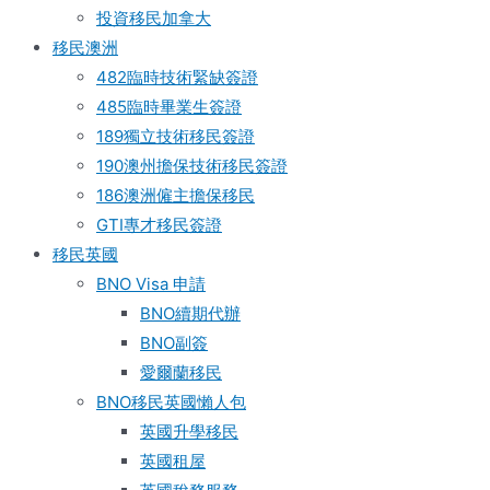
投資移民加拿大
移民澳洲
482臨時技術緊缺簽證
485臨時畢業生簽證
189獨立技術移民簽證
190澳州擔保技術移民簽證
186澳洲僱主擔保移民
GTI專才移民簽證
移民英國
BNO Visa 申請
BNO續期代辦
BNO副簽
愛爾蘭移民
BNO移民英國懶人包
英國升學移民
英國租屋