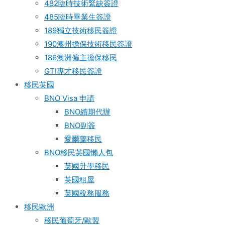
482臨時技術緊缺簽證
485臨時畢業生簽證
189獨立技術移民簽證
190澳州擔保技術移民簽證
186澳洲僱主擔保移民
GTI專才移民簽證
移民英國
BNO Visa 申請
BNO續期代辦
BNO副簽
愛爾蘭移民
BNO移民英國懶人包
英國升學移民
英國租屋
英國稅務服務​
移民歐洲
移民葡萄牙/歐盟