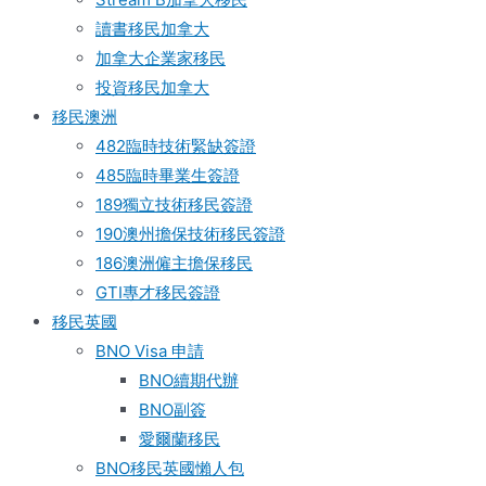
讀書移民加拿大
加拿大企業家移民
投資移民加拿大
移民澳洲
482臨時技術緊缺簽證
485臨時畢業生簽證
189獨立技術移民簽證
190澳州擔保技術移民簽證
186澳洲僱主擔保移民
GTI專才移民簽證
移民英國
BNO Visa 申請
BNO續期代辦
BNO副簽
愛爾蘭移民
BNO移民英國懶人包