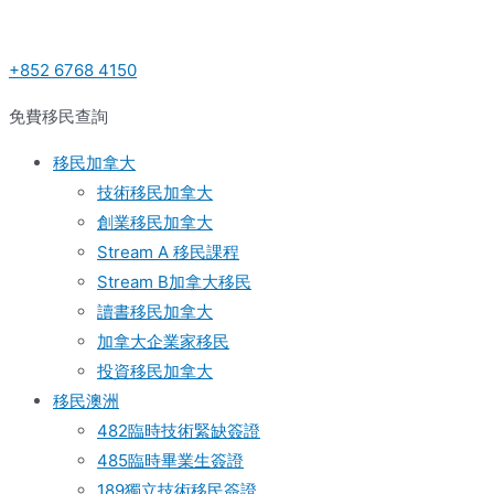
Skip
Post
to
navigation
+852 6768 4150
content
免費移民查詢
移民加拿大
技術移民加拿大
創業移民加拿大
Stream A 移民課程
Stream B加拿大移民
讀書移民加拿大
加拿大企業家移民
投資移民加拿大
移民澳洲
482臨時技術緊缺簽證
485臨時畢業生簽證
189獨立技術移民簽證