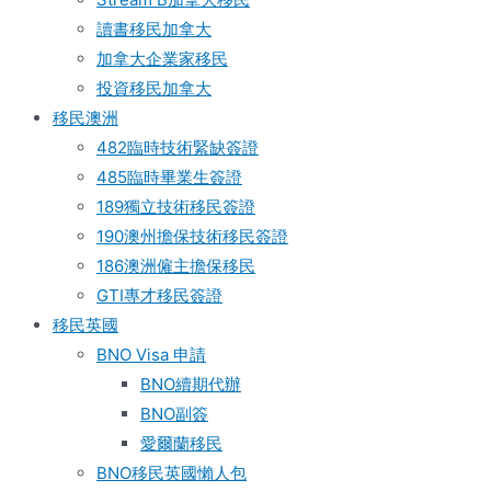
讀書移民加拿大
加拿大企業家移民
投資移民加拿大
移民澳洲
482臨時技術緊缺簽證
485臨時畢業生簽證
189獨立技術移民簽證
190澳州擔保技術移民簽證
186澳洲僱主擔保移民
GTI專才移民簽證
移民英國
BNO Visa 申請
BNO續期代辦
BNO副簽
愛爾蘭移民
BNO移民英國懶人包