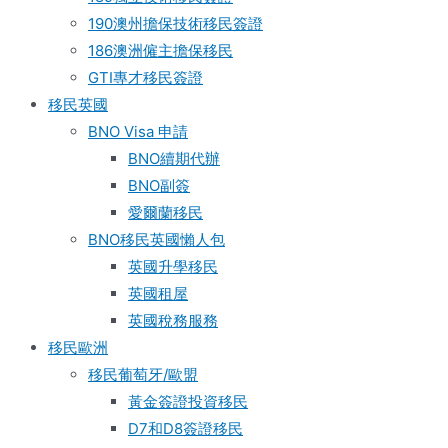
190澳州擔保技術移民簽證
186澳洲僱主擔保移民
GTI專才移民簽證
移民英國
BNO Visa 申請
BNO續期代辦
BNO副簽
愛爾蘭移民
BNO移民英國懶人包
英國升學移民
英國租屋
英國稅務服務​
移民歐洲
移民葡萄牙/歐盟
黃金簽證投資移民
D7和D8簽證移民