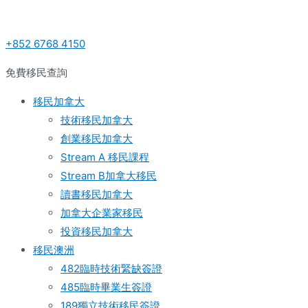
Skip
Post
to
navigation
+852 6768 4150
content
免費移民查詢
移民加拿大
技術移民加拿大
創業移民加拿大
Stream A 移民課程
Stream B加拿大移民
讀書移民加拿大
加拿大企業家移民
投資移民加拿大
移民澳洲
482臨時技術緊缺簽證
485臨時畢業生簽證
189獨立技術移民簽證