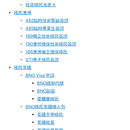
投資移民加拿大
移民澳洲
482臨時技術緊缺簽證
485臨時畢業生簽證
189獨立技術移民簽證
190澳州擔保技術移民簽證
186澳洲僱主擔保移民
GTI專才移民簽證
移民英國
BNO Visa 申請
BNO續期代辦
BNO副簽
愛爾蘭移民
BNO移民英國懶人包
英國升學移民
英國租屋