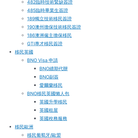
482臨時技術緊缺簽證
485臨時畢業生簽證
189獨立技術移民簽證
190澳州擔保技術移民簽證
186澳洲僱主擔保移民
GTI專才移民簽證
移民英國
BNO Visa 申請
BNO續期代辦
BNO副簽
愛爾蘭移民
BNO移民英國懶人包
英國升學移民
英國租屋
英國稅務服務​
移民歐洲
移民葡萄牙/歐盟