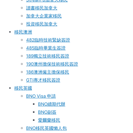
讀書移民加拿大
加拿大企業家移民
投資移民加拿大
移民澳洲
482臨時技術緊缺簽證
485臨時畢業生簽證
189獨立技術移民簽證
190澳州擔保技術移民簽證
186澳洲僱主擔保移民
GTI專才移民簽證
移民英國
BNO Visa 申請
BNO續期代辦
BNO副簽
愛爾蘭移民
BNO移民英國懶人包