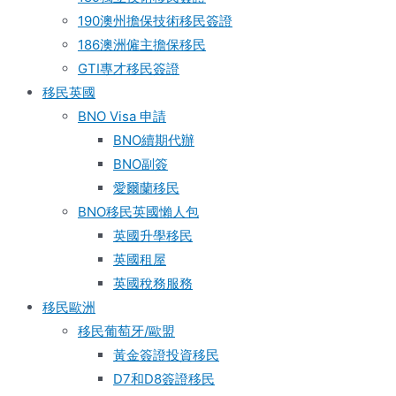
190澳州擔保技術移民簽證
186澳洲僱主擔保移民
GTI專才移民簽證
移民英國
BNO Visa 申請
BNO續期代辦
BNO副簽
愛爾蘭移民
BNO移民英國懶人包
英國升學移民
英國租屋
英國稅務服務​
移民歐洲
移民葡萄牙/歐盟
黃金簽證投資移民
D7和D8簽證移民