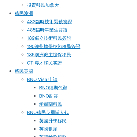
投資移民加拿大
移民澳洲
482臨時技術緊缺簽證
485臨時畢業生簽證
189獨立技術移民簽證
190澳州擔保技術移民簽證
186澳洲僱主擔保移民
GTI專才移民簽證
移民英國
BNO Visa 申請
BNO續期代辦
BNO副簽
愛爾蘭移民
BNO移民英國懶人包
英國升學移民
英國租屋