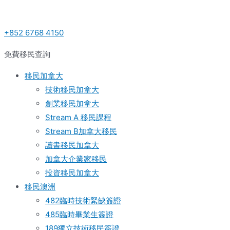
Skip
Post
to
navigation
+852 6768 4150
content
免費移民查詢
移民加拿大
技術移民加拿大
創業移民加拿大
Stream A 移民課程
Stream B加拿大移民
讀書移民加拿大
加拿大企業家移民
投資移民加拿大
移民澳洲
482臨時技術緊缺簽證
485臨時畢業生簽證
189獨立技術移民簽證