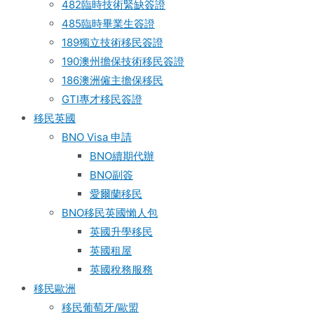
482臨時技術緊缺簽證
485臨時畢業生簽證
189獨立技術移民簽證
190澳州擔保技術移民簽證
186澳洲僱主擔保移民
GTI專才移民簽證
移民英國
BNO Visa 申請
BNO續期代辦
BNO副簽
愛爾蘭移民
BNO移民英國懶人包
英國升學移民
英國租屋
英國稅務服務​
移民歐洲
移民葡萄牙/歐盟