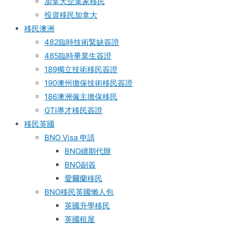
加拿大企業家移民
投資移民加拿大
移民澳洲
482臨時技術緊缺簽證
485臨時畢業生簽證
189獨立技術移民簽證
190澳州擔保技術移民簽證
186澳洲僱主擔保移民
GTI專才移民簽證
移民英國
BNO Visa 申請
BNO續期代辦
BNO副簽
愛爾蘭移民
BNO移民英國懶人包
英國升學移民
英國租屋