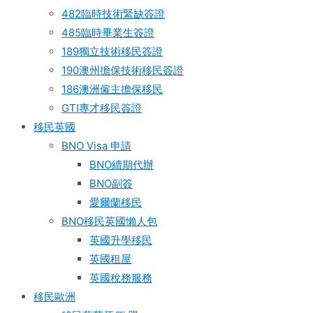
482臨時技術緊缺簽證
485臨時畢業生簽證
189獨立技術移民簽證
190澳州擔保技術移民簽證
186澳洲僱主擔保移民
GTI專才移民簽證
移民英國
BNO Visa 申請
BNO續期代辦
BNO副簽
愛爾蘭移民
BNO移民英國懶人包
英國升學移民
英國租屋
英國稅務服務​
移民歐洲