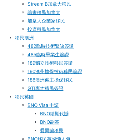
Stream B加拿大移民
讀書移民加拿大
加拿大企業家移民
投資移民加拿大
移民澳洲
482臨時技術緊缺簽證
485臨時畢業生簽證
189獨立技術移民簽證
190澳州擔保技術移民簽證
186澳洲僱主擔保移民
GTI專才移民簽證
移民英國
BNO Visa 申請
BNO續期代辦
BNO副簽
愛爾蘭移民
BNO移民英國懶人包