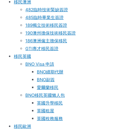
移民澳洲
482臨時技術緊缺簽證
485臨時畢業生簽證
189獨立技術移民簽證
190澳州擔保技術移民簽證
186澳洲僱主擔保移民
GTI專才移民簽證
移民英國
BNO Visa 申請
BNO續期代辦
BNO副簽
愛爾蘭移民
BNO移民英國懶人包
英國升學移民
英國租屋
英國稅務服務​
移民歐洲