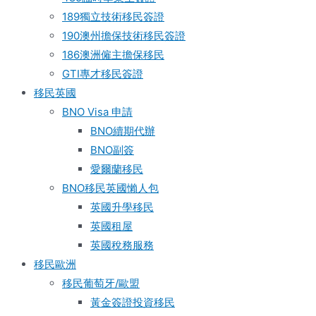
189獨立技術移民簽證
190澳州擔保技術移民簽證
186澳洲僱主擔保移民
GTI專才移民簽證
移民英國
BNO Visa 申請
BNO續期代辦
BNO副簽
愛爾蘭移民
BNO移民英國懶人包
英國升學移民
英國租屋
英國稅務服務​
移民歐洲
移民葡萄牙/歐盟
黃金簽證投資移民