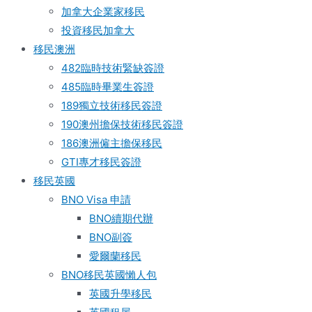
加拿大企業家移民
投資移民加拿大
移民澳洲
482臨時技術緊缺簽證
485臨時畢業生簽證
189獨立技術移民簽證
190澳州擔保技術移民簽證
186澳洲僱主擔保移民
GTI專才移民簽證
移民英國
BNO Visa 申請
BNO續期代辦
BNO副簽
愛爾蘭移民
BNO移民英國懶人包
英國升學移民