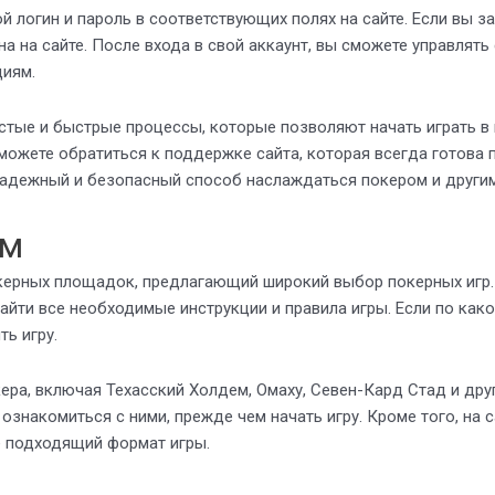
й логин и пароль в соответствующих полях на сайте. Если вы 
 на сайте. После входа в свой аккаунт, вы сможете управлять с
циям.
стые и быстрые процессы, которые позволяют начать играть в п
можете обратиться к поддержке сайта, которая всегда готова
адежный и безопасный способ наслаждаться покером и другими
ом
керных площадок, предлагающий широкий выбор покерных игр. 
айти все необходимые инструкции и правила игры. Если по как
ь игру.
ера, включая Техасский Холдем, Омаху, Севен-Кард Стад и др
 ознакомиться с ними, прежде чем начать игру. Кроме того, на
е подходящий формат игры.