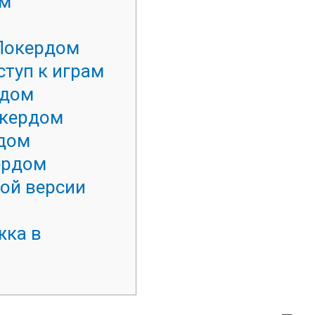
ом
 Покердом
ступ к играм
рдом
окердом
рдом
ердом
ой версии
жка в