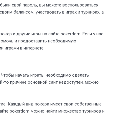
забыли свой пароль, вы можете воспользоваться
воим балансом, участвовать в играх и турнирах, а
окер и другие игры на сайте pokerdom. Если у вас
 помочь и предоставить необходимую
 играми в интернете.
Чтобы начать играть, необходимо сделать
ой-то причине основной сайт недоступен, можно
угие. Каждый вид покера имеет свои собственные
 сайте pokerdom можно найти множество турниров и