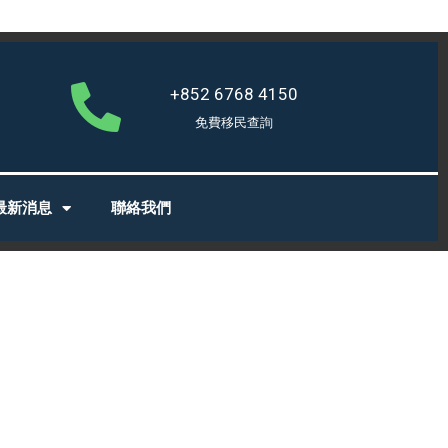
+852 6768 4150
免費移民查詢
最新消息
聯絡我們