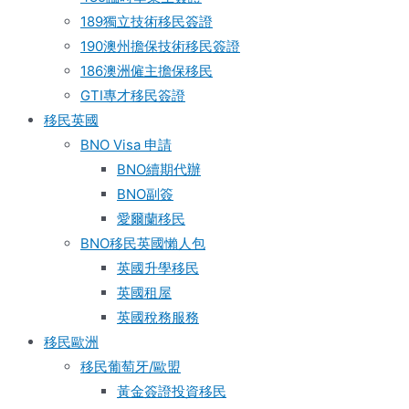
189獨立技術移民簽證
190澳州擔保技術移民簽證
186澳洲僱主擔保移民
GTI專才移民簽證
移民英國
BNO Visa 申請
BNO續期代辦
BNO副簽
愛爾蘭移民
BNO移民英國懶人包
英國升學移民
英國租屋
英國稅務服務​
移民歐洲
移民葡萄牙/歐盟
黃金簽證投資移民