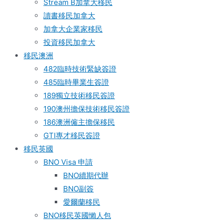
Stream B加拿大移民
讀書移民加拿大
加拿大企業家移民
投資移民加拿大
移民澳洲
482臨時技術緊缺簽證
485臨時畢業生簽證
189獨立技術移民簽證
190澳州擔保技術移民簽證
186澳洲僱主擔保移民
GTI專才移民簽證
移民英國
BNO Visa 申請
BNO續期代辦
BNO副簽
愛爾蘭移民
BNO移民英國懶人包