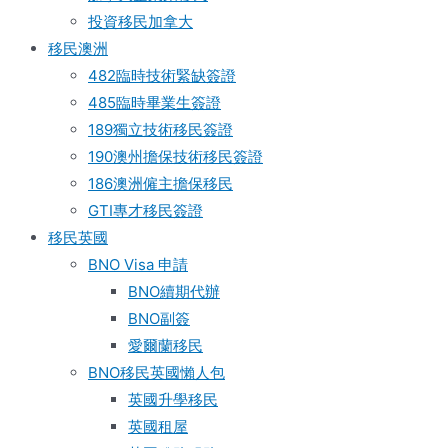
投資移民加拿大
移民澳洲
482臨時技術緊缺簽證
485臨時畢業生簽證
189獨立技術移民簽證
190澳州擔保技術移民簽證
186澳洲僱主擔保移民
GTI專才移民簽證
移民英國
BNO Visa 申請
BNO續期代辦
BNO副簽
愛爾蘭移民
BNO移民英國懶人包
英國升學移民
英國租屋