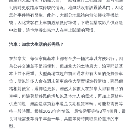
嚴重的天氣情況（例如大雪），或者進行工程維護，就可能遇
到臨時更改路線或停駛的情況。地鐵站沒有設置螢幕門，因此
意外事件時有發生。此外，大部分地鐵站內無法接收手機信
號，因此乘客在上車前必須做好準備，下載音樂或影片供路途
中欣賞，這也培養出當地人在車上閱讀的習慣。
汽車：加拿大生活的必需品？
在加拿大，每個家庭基本上都有至少一輛汽車以方便出行，因
為公共交通並不是很便利。但加拿大的土地廣大，泊車問題基
本上並不嚴重。大型商場或超市前面通常都有大量的免費停車
位，所以許多人會在週末駕車前往大型賣場進行購物，商品價
格相對便宜，選擇也更多。雖然大多數人在加拿大都有自己的
車輛，但隨著新移民的增加以及本地人的需求，再加上原材料
供應問題，無論是購買新車還是長期租賃車輛，可能都需要等
待一段時間。根據2023年的情況，最快需要等待3至4個月，最
長可能需要等待半年至一年，具體等待時間取決於選擇的車
型。