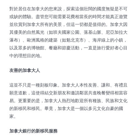
對於居住在加拿大的您來說，探索這個壯闊的國度無疑是不可
或缺的體驗。盡管您可能需要花費相當長的時間才能真正遊覽
並欣賞到加拿大所有的美景，但這一切都是值得的。加拿大因
其優美的自然風光（如班夫國家公園、落基山脈、尼亞加拉大
瀑布）、歐洲風格的建築（如魁北克市）、海岸線上的小鎮，
以及眾多的博物館、餐廳和節慶活動，一直是旅行愛好者心目
中的理想目的地。
友善的加拿大人
這並不只是一種刻板印象。加拿大人本性友善、謙和、有禮且
願意道歉，這使得結交新朋友和邀請鄰居共進晚餐變得相當容
易。更重要的是，加拿大人熱烈地歡迎所有種族、民族和文化
的新移民和移民。畢竟，加拿大是一個以多元文化自豪的國
家。
加拿大銀行的新移民服務