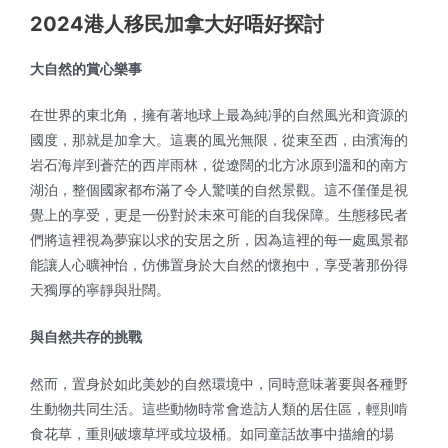
2024港人移民加拿大好唔好探討
大自然的賞心樂事
在世界的東北角，擁有著地球上最為純凈的自然風光和資源的
國度，那就是加拿大。這裏的風光無限，從東至西，由濱海的
岩石海岸到蒼茫的西岸雨林，從遼闊的北方冰原到溫和的南方
湖泊，整個國家都布滿了令人驚嘆的自然景觀。這不僅僅是視
覺上的享受，更是一份對於未來可能的自我保障。生態移民者
們將這裡視為夢寐以求的安居之所，因為這裡的每一處風景都
能讓人心曠神怡，仿佛置身於大自然的懷抱中，享受著那份得
天獨厚的寧靜與壯闊。
與自然共存的挑戰
然而，置身於如此美妙的自然環境中，同時意味著要與各種野
生動物共同生活。這些動物時常會造訪人類的居住區，輕則啃
食花草，重則破壞草坪或垃圾桶。如同童話故事中描繪的場