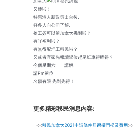
加拿大
移民講座
又黎啦！
特惠港人新政策出台後.
好多人向公司了解.
拎工簽可以留加拿大幾耐啦？
有咩福利啦？
有無得配埋工移民啦？
又或者宜家先報讀學位趕尾班車得唔得？
今個星期六一一講解.
請Pm留位.
名額有限 先到先得！
更多精彩移民消息內容:
<<
移民加拿大2021申請條件居留權門檻及費用
>